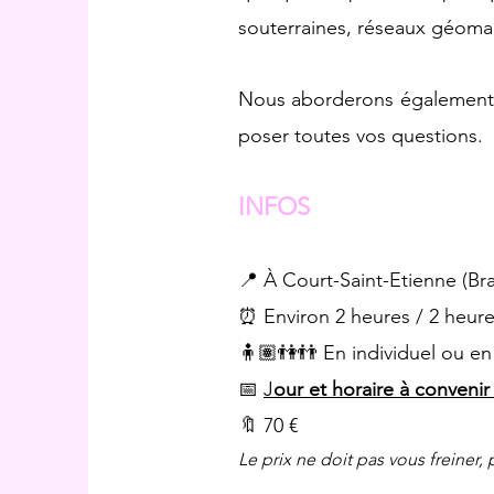
souterraines, réseaux géoma
Nous aborderons également q
poser toutes vos questions.
INFOS
📍 À Court-Saint-Etienne (Br
⏰ Environ 2 heures / 2 heure
🧍🏽👫👬 En individuel ou en
📅
J
our et horaire à conveni
🔖 70 €
Le prix ne doit pas vous freiner, 