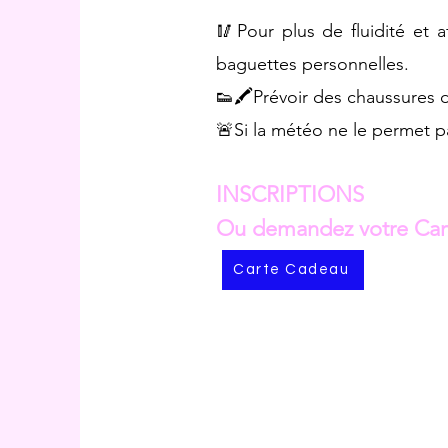
🥢Pour plus de fluidité et a
baguettes personnelles.
👟🖍️Prévoir des chaussures 
🚨Si la météo ne le permet pa
INSCRIPTIONS
Ou demandez votre Car
Carte Cadeau
Contact