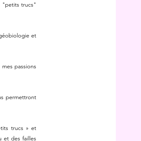
 "petits trucs"
géobiologie et
de mes passions
us permettront
its trucs » et
et des failles