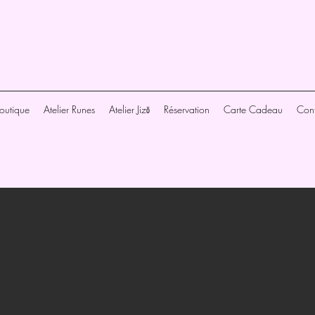
outique
Atelier Runes
Atelier Jizō
Réservation
Carte Cadeau
Cont