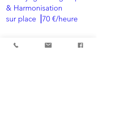
& Harmonisation
sur place ⎥
70 €/h​eure
> réalisés sur base de la pré-analyse à
distance afin de pouvoir cerner les
phénomènes présents (non comprise
20 €) avec un retour écrit (mail)
> la visite sur place avec un nettoyage
énergétique et une harmonisation
> un accompagnement personnalisé
en fonction de vos demandes (environ
2 à 3 heures pour une habitation