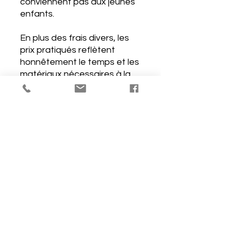
conviennent pas aux jeunes
enfants.
En plus des frais divers, les
prix pratiqués reflètent
honnêtement le temps et les
matériaux nécessaires à la
fabrication de chaque pièce.
J'emballe chacune des
pièces avec soin et je les
protège de plastique "bulles"
et/ou papier carton de
récupération.
Je les emballe également de
papier cadeau, ce qui est en
quelque sorte une manière
de les chérir une dernière
fois pour moi et de vous les