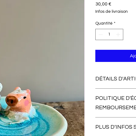
Prix
30,00 €
Infos de livraison
Quantité
*
Aj
DÉTAILS D'ART
Dimensions : diamètr
POLITIQUE D'É
Matériaux : argile b
REMBOURSEM
Retours et échange :
PLUS D’INFOS 
Les frais de port ret
Celui-ci est égalem