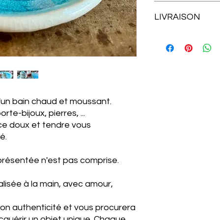
valeur si l'article r
https://www.hautcoe
d’origine.
LIVRAISON
et_fb=1&PageSpeed
Toutes les livraison
(poste belge) à l'a
dans le bordereau d'
Merci de vérifier tout
d'un bain chaud et moussant.
te-bijoux, pierres, ...
 ce doux et tendre vous
é.
présentée n'est pas comprise.
alisée à la main, avec amour,
on authenticité et vous procurera
'acquérir un objet unique. Chaque