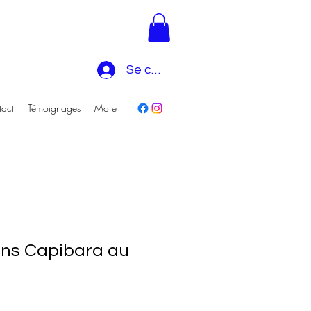
Se connecter
act
Témoignages
More
ns Capibara au