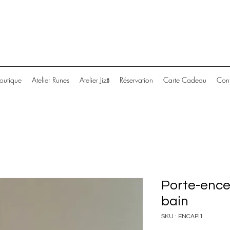
outique
Atelier Runes
Atelier Jizō
Réservation
Carte Cadeau
Cont
Porte-ence
bain
SKU : ENCAPI1