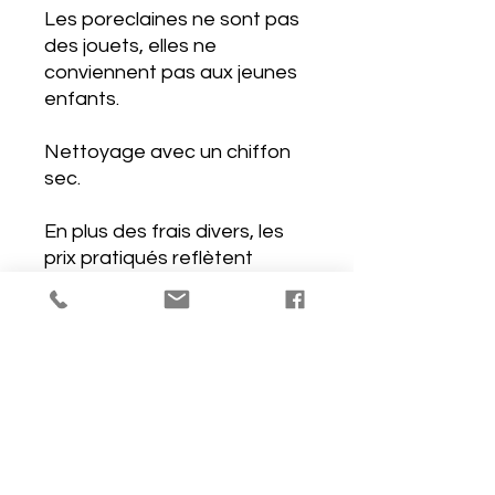
Les poreclaines ne sont pas
des jouets, elles ne
conviennent pas aux jeunes
enfants.
Nettoyage avec un chiffon
sec.
En plus des frais divers, les
prix pratiqués reflètent
honnêtement le temps et les
matériaux nécessaires à la
fabrication de chaque pièce.
J'emballe chacune des
pièces avec soin et je les
protège de plastique "bulles"
et/ou papier carton de