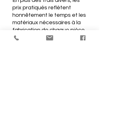
En plus des frais divers, les
prix pratiqués reflètent
honnêtement le temps et les
matériaux nécessaires à la
fabrication de chaque pièce.
J'emballe chacune des
pièces avec soin et je les
protège de plastique "bulles"
et/ou papier carton de
récupération.
Je les emballe également de
papier cadeau, ce qui est en
quelque sorte une manière
de les chérir une dernière
fois pour moi et de vous les
envoyer de manière
délicate.