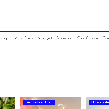
outique
Atelier Runes
Atelier Jizō
Réservation
Carte Cadeau
Cont
Décoration Hiver
Nouveaut